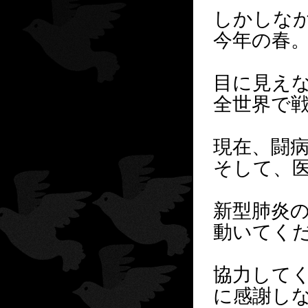
しかしな
今年の春
目に見え
全世界で
現在、闘
そして、
新型肺炎
動いてく
協力して
に感謝し