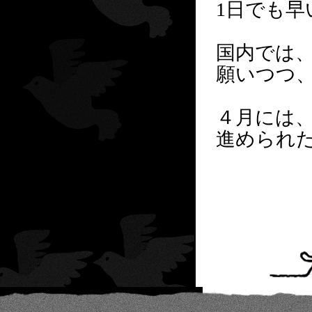
1
日でも早
国内では
願いつつ
４月には
進められ