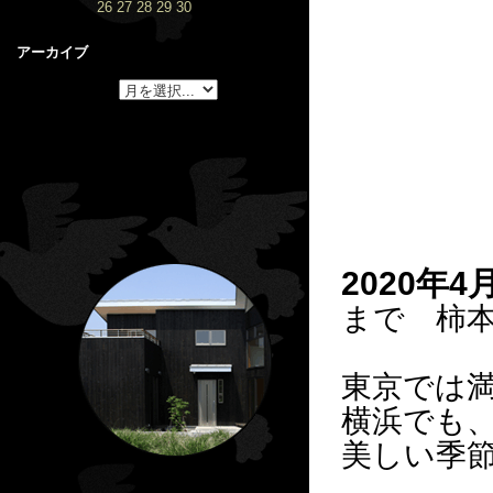
26
27
28
29
30
アーカイブ
2020
年
4
まで 柿
東京では
横浜でも
美しい季