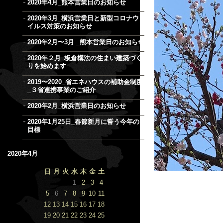
2020年4月_熊本営業日のお知らせ
2020年3月_横浜営業日と新型コロナウ
イルス対策のお知らせ
2020年2月〜3月 _熊本営業日のお知らせ
2020年２月_板倉構法の住まい建築づく
りを始めます
2019〜2020_省エネハウスの補助金制度
_３省連携事業のご紹介
2020年2月_横浜営業日のお知らせ
2020年1月25日_春節新月に誓う今年の
目標
2020年4月
日
月
火
水
木
金
土
1
2
3
4
5
6
7
8
9
10
11
12
13
14
15
16
17
18
19
20
21
22
23
24
25