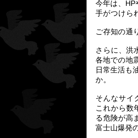
今年は、HP
手がつけら
ご存知の通
さらに、洪
各地での地
日常生活も
か。
そんなサイ
これから数
る危険が高
富士山爆発