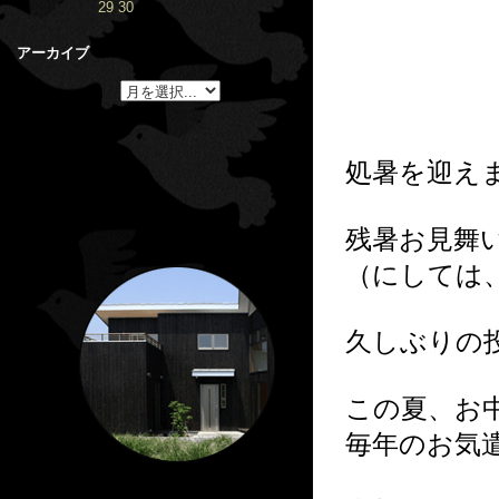
29
30
アーカイブ
処暑を迎え
残暑お見舞
（にしては
久しぶりの
この夏、お
毎年のお気