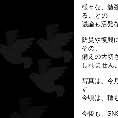
様々な、勉
ることの
議論も活発
防災や復興
その、
備えの大切
しれません
写真は、今
す。
今頃は、穂
今後も、S