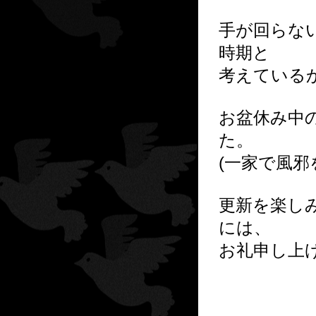
手が回らな
時期と
考えている
お盆休み中
た。
(一家で風
更新を楽し
には、
お礼申し上