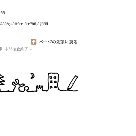
ã
åºç¤ã®åæ ãæºåä¸­ã§ããã
事_中間検査終了 »