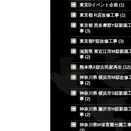
東京Dイベント企画 (1)
東京都 R店改修工事 (1)
東京都 西多摩郡Y邸新築
事 (3)
東京都F邸改修工事 (3)
滋賀県 東近江市M邸新築
事 (2)
熊本県X邸古民家再生 (12)
神奈川県 横浜市M邸改修
事 (2)
神奈川県 横浜市S邸新築
事 (2)
神奈川県 藤沢市H邸新築
事 (2)
神奈川県M保育園分園工
(2)