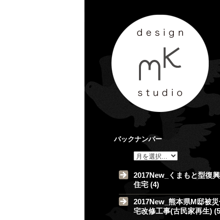
バックナンバー
2017New_くまもと型復興
住宅 (4)
2017New_熊本県M邸被
宅改修工事(古民家再生) (5